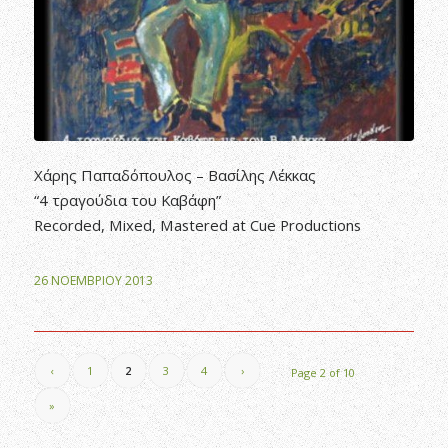
Χάρης Παπαδόπουλος – Βασίλης Λέκκας
“4 τραγούδια του Καβάφη”
Recorded, Mixed, Mastered at Cue Productions
26 ΝΟΕΜΒΡΊΟΥ 2013
‹
1
2
3
4
›
Page 2 of 10
»