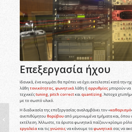
Επεξεργασία ήχου
Ιδανικά, ένα κομμάτι θα πρέπει να έχει εκτελεστεί κατά την
λάθη
τονικότητας
,
φωνητικά
λάθη ή
αρρυθμίες
μπορούν να 
τεχνικές
tuning
,
pitch
correct
και
quantizing
. Άστοχα χτυπήμ
με το σωστό υλικό.
Η διαδικασία της επεξεργασίας αναλαμβάνει τον «
καθαρισμό
ανεπιθύμητου
θορύβου
από μεμονωμένα τμήματα και, όπου ε
Mastering On Line
εκτέλεση. Άλλωστε, τα άριστα φωνητικά παίζουν κρίσιμο ρόλο
εργαλεία
και τις
γνώσεις
να κάνουμε τα
φωνητικά
σας να ακ