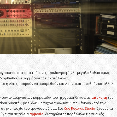
 ηχογράφηση στις απαιτούμενες προδιαγραφές. Σε μεγάλο βαθμό όμως,
διορθωθούν εφαρμόζοντας τις κατάλληλες
ατα ή νότες μπορούν να αφαιρεθούν και να αντικατασταθούν κατάλληλα
» των ακατέργαστων κομματιών που ηχογραφήθηκαν, με
αποκοπή
του
ίναι δυνατόν, με εξάλειψη τυχόν σφαλμάτων που έγιναν κατά την
 στην επιτυχία του τραγουδιού σας. Στο
Cue Records Studio
έχουμε τα
ούγονται σε τέλεια
αρμονία
, διατηρώντας παράλληλα τις φυσικές