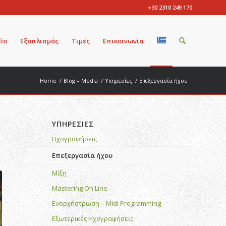
+30 2310 249 170
lio
Εξοπλισμός
Τιμές
Επικοινωνία
Home
/
Blog – Media
/
Υπηρεσίες
/
Επεξεργασία ήχου
ΥΠΗΡΕΣΙΕΣ
Ηχογραφήσεις
Επεξεργασία ήχου
Μίξη
Mastering On Line
Ενορχήστρωση – Midi Programming
Εξωτερικές Ηχογραφήσεις